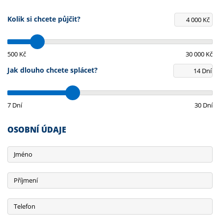
Kolik si chcete půjčit?
Kč
500 Kč
30 000 Kč
Jak dlouho chcete splácet?
Dní
7 Dní
30 Dní
OSOBNÍ ÚDAJE
Jméno
Příjmení
Telefon