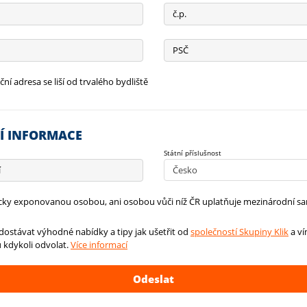
č.p.
PSČ
í adresa se liší od trvalého bydliště
Í INFORMACE
Státní příslušnost
í
Česko
icky exponovanou osobou, ani osobou vůči níž ČR uplatňuje mezinárodní s
s dostávat výhodné nabídky a tipy jak ušetřit od
společností Skupiny Klik
a ví
 kdykoli odvolat.
Více informací