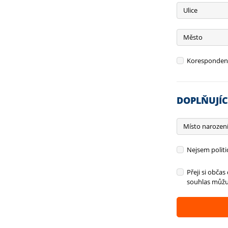
Ulice
Město
Korespondenčn
DOPLŇUJÍC
Místo narozen
Nejsem polit
Přeji si obča
souhlas můžu