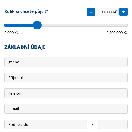
–
+
Kolik si chcete půjčit?
Kč
5 000 Kč
2 500 000 Kč
ZÁKLADNÍ ÚDAJE
Jméno
Příjmení
Telefon
E-mail
Rodné číslo
/