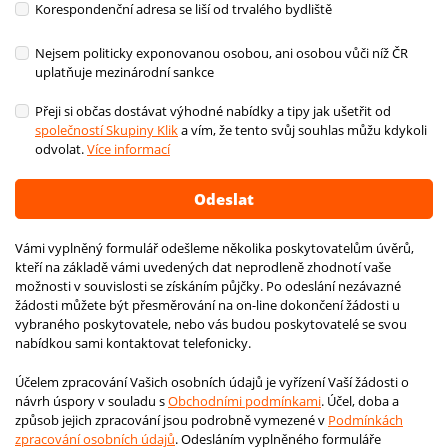
Korespondenční adresa se liší od trvalého bydliště
Nejsem politicky exponovanou osobou, ani osobou vůči níž ČR
uplatňuje mezinárodní sankce
Přeji si občas dostávat výhodné nabídky a tipy jak ušetřit od
společností Skupiny Klik
a vím, že tento svůj souhlas můžu kdykoli
odvolat.
Více informací
Vámi vyplněný formulář odešleme několika poskytovatelům úvěrů,
kteří na základě vámi uvedených dat neprodleně zhodnotí vaše
možnosti v souvislosti se získáním půjčky. Po odeslání nezávazné
žádosti můžete být přesměrování na on-line dokončení žádosti u
vybraného poskytovatele, nebo vás budou poskytovatelé se svou
nabídkou sami kontaktovat telefonicky.
Účelem zpracování Vašich osobních údajů je vyřízení Vaší žádosti o
návrh úspory v souladu s
Obchodními podmínkami
. Účel, doba a
způsob jejich zpracování jsou podrobně vymezené v
Podmínkách
zpracování osobních údajů
. Odesláním vyplněného formuláře